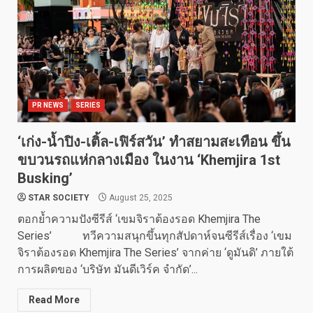
PR NEWS
SERIES
‘เก่ง-น้ำปิง-เติ้ล-เฟิร์สวัน’ ทำสยามสะเทือน ขึ้น
ขบวนรถแห่กลางเมือง ในงาน ‘Khemjira 1st
Busking’
STAR SOCIETY
August 25, 2025
ตอกย้ำความปังซีรีส์ ‘เขมจิราต้องรอด Khemjira The
Series’ ทวีความสนุกขึ้นทุกสัปดาห์จนซีรีส์เรื่อง ‘เขม
จิราต้องรอด Khemjira The Series’ จากค่าย ‘ดูมันดิ’ ภายใต้
การผลิตของ ‘บริษัท มันดีเวิร์ค จำกัด’...
Read More