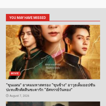
YOU MAY HAVE MISSED
MOVIE
“ขุนแผน” อาคมมหาสตรอง “ขุนช้าง” อาวุธเต็มออปชัน
ปะทะศึกตัดสินชะตารัก “อัศจรรย์วันทอง”
August 7, 2026