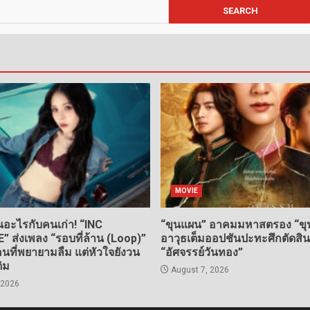
MOVIE
อะไรกับคนเก่า! “INC
“ขุนแผน” อาคมมหาสตรอง “ขุน
ส่งเพลง “รอบที่ล้าน (Loop)”
อาวุธเต็มออปชันปะทะศึกตัดสิ
ที่พยายามลืม แต่หัวใจยังวน
“อัศจรรย์วันทอง”
ดิม
August 7, 2026
 2026