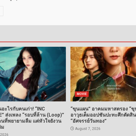
MOVIE
อะไรกับคนเก่า! “INC
“ขุนแผน” อาคมมหาสตรอง “ขุน
ส่งเพลง “รอบที่ล้าน (Loop)”
อาวุธเต็มออปชันปะทะศึกตัดสิ
ที่พยายามลืม แต่หัวใจยังวน
“อัศจรรย์วันทอง”
ดิม
August 7, 2026
 2026