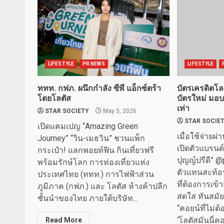
LIFESTYLE
PR NEWS
LIFESTYLE
ททท. กฟภ. ผนึกกำลัง ซีพี แอ็กซ์ตร้า
บัตรเครดิตโล
โดยโลตัส
บัตรใหม่ มอบโ
เท่า
STAR SOCIETY
May 5, 2026
STAR SOCIE
เปิดแคมเปญ “Amazing Green
เมื่อใช้จ่ายผ
Journey” “วิน-เมธวิน” ชวนแพ็ก
เปิดตัวแบรนด์
กระเป๋า! แลกพอยท์ฟิน กินเที่ยวฟรี
ปุญญ์ปรีดี” 
พร้อมรักษ์โลก การท่องเที่ยวแห่ง
ตัวแทนสะท้
ประเทศไทย (ททท.) การไฟฟ้าส่วน
ที่ต้องการเข้
ภูมิภาค (กฟภ.) และ โลตัส ห้างค้าปลีก
สดใส ทันสมัย
ชั้นนำของไทย ภายใต้บริษัท...
“คอยน์ที่ไม่ต้
‘โลตัสมันนี่คอย
Read More