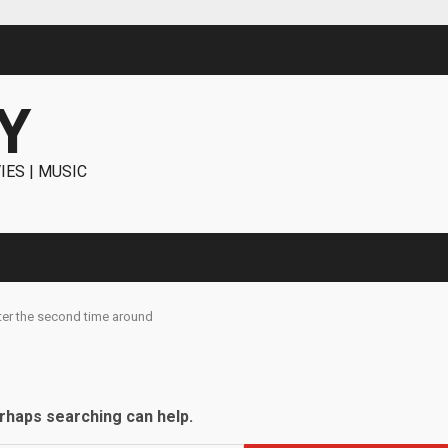
Y
IES | MUSIC
er the second time around
erhaps searching can help.