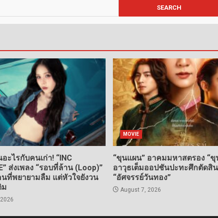
MOVIE
อะไรกับคนเก่า! “INC
“ขุนแผน” อาคมมหาสตรอง “ขุน
ส่งเพลง “รอบที่ล้าน (Loop)”
อาวุธเต็มออปชันปะทะศึกตัดสิ
ที่พยายามลืม แต่หัวใจยังวน
“อัศจรรย์วันทอง”
ดิม
August 7, 2026
 2026