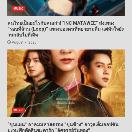
MUSIC
คนไทยเป็นอะไรกับคนเก่า! “INC MATAWEE” ส่งเพลง
“รอบที่ล้าน (Loop)” เพลงของคนที่พยายามลืม แต่หัวใจยัง
วนกลับไปที่เดิม
August 7, 2026
MOVIE
“ขุนแผน” อาคมมหาสตรอง “ขุนช้าง” อาวุธเต็มออปชัน
ปะทะศึกตัดสินชะตารัก “อัศจรรย์วันทอง”