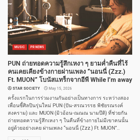
MUSIC
PR NEWS
PUN ถ่ายทอดความรู้สึกเหงา ๆ ยามค่ำคืนที่ไร้
คนเคยเคียงข้างกายผ่านเพลง “นอนนี่ (Zzz.)
Ft. MUON” โบนัสแทร็กจากอีพี While I’m away
STAR SOCIETY
May 15, 2026
ครั้งแรกในการร่วมงานกันอย่างเป็นทางการ ระหว่างสอง
เพื่อนซี้ศิลปินรุ่นใหม่ PUN (ปัน-สรณวรรธ พิชัยรณรงค์
สงคราม) และ MUON (มิวอ้อน-ณณณ นามปีติ) ที่ช่วยกัน
ถ่ายทอดความรู้สึกเหงา ๆ ในคืนที่ข้างกายไม่มีเขาคนนั้น
อยู่ด้วยอย่างเคย ผ่านเพลง “นอนนี่ (Zzz.) Ft. MUON”...