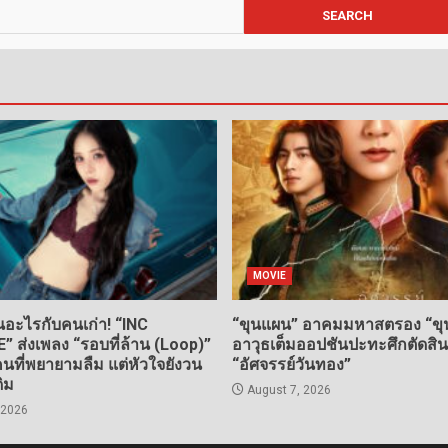
MOVIE
อะไรกับคนเก่า! “INC
“ขุนแผน” อาคมมหาสตรอง “ขุน
ส่งเพลง “รอบที่ล้าน (Loop)”
อาวุธเต็มออปชันปะทะศึกตัดสิ
ที่พยายามลืม แต่หัวใจยังวน
“อัศจรรย์วันทอง”
ดิม
August 7, 2026
 2026