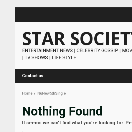
Skip
to
content
STAR SOCIET
ENTERTAINMENT NEWS | CELEBRITY GOSSIP | MOV
| TV SHOWS | LIFE STYLE
Contact us
Home
NuNew5thSingle
Nothing Found
It seems we can’t find what you’re looking for. P