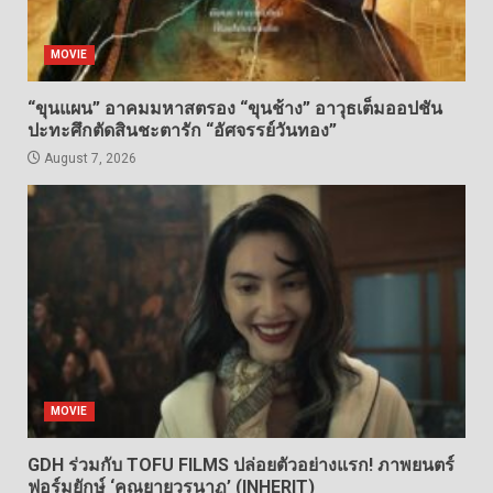
MOVIE
“ขุนแผน” อาคมมหาสตรอง “ขุนช้าง” อาวุธเต็มออปชัน
ปะทะศึกตัดสินชะตารัก “อัศจรรย์วันทอง”
August 7, 2026
MOVIE
GDH ร่วมกับ TOFU FILMS ปล่อยตัวอย่างแรก! ภาพยนตร์
ฟอร์มยักษ์ ‘คุณยายวรนาฏ’ (INHERIT)