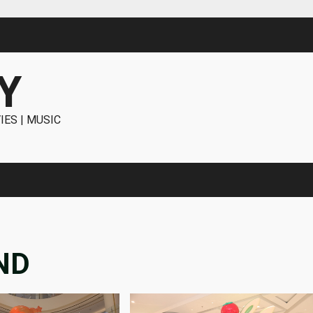
Y
IES | MUSIC
ND