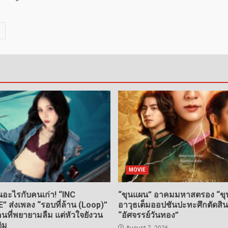
MOVIE
อะไรกับคนเก่า! “INC
“ขุนแผน” อาคมมหาสตรอง “ขุน
ส่งเพลง “รอบที่ล้าน (Loop)”
อาวุธเต็มออปชันปะทะศึกตัดสิ
ที่พยายามลืม แต่หัวใจยังวน
“อัศจรรย์วันทอง”
ดิม