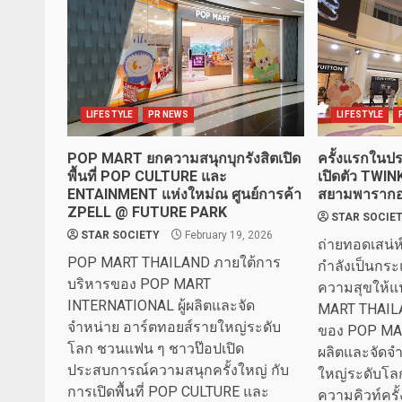
LIFESTYLE
PR NEWS
LIFESTYLE
POP MART ยกความสนุกบุกรังสิตเปิด
ครั้งแรกใน
พื้นที่ POP CULTURE และ
เปิดตัว TWI
ENTAINMENT แห่งใหม่ณ ศูนย์การค้า
สยามพาราก
ZPELL @ FUTURE PARK
STAR SOCIE
STAR SOCIETY
February 19, 2026
ถ่ายทอดเสน่ห
POP MART THAILAND ภายใต้การ
กำลังเป็นกร
บริหารของ POP MART
ความสุขให้
INTERNATIONAL ผู้ผลิตและจัด
MART THAIL
จำหน่าย อาร์ตทอยส์รายใหญ่ระดับ
ของ POP MAR
โลก ชวนแฟน ๆ ชาวป๊อปเปิด
ผลิตและจัดจ
ประสบการณ์ความสนุกครั้งใหญ่ กับ
ใหญ่ระดับโล
การเปิดพื้นที่ POP CULTURE และ
ความคิวท์ครั