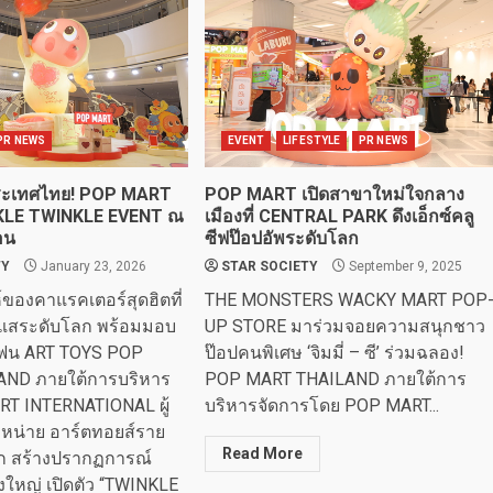
PR NEWS
EVENT
LIFESTYLE
PR NEWS
ประเทศไทย! POP MART
POP MART เปิดสาขาใหม่ใจกลาง
NKLE TWINKLE EVENT ณ
เมืองที่ CENTRAL PARK ดึงเอ็กซ์คลู
อน
ซีฟป๊อปอัพระดับโลก
TY
January 23, 2026
STAR SOCIETY
September 9, 2025
์ของคาแรคเตอร์สุดฮิตที่
THE MONSTERS WACKY MART POP
ะแสระดับโลก พร้อมมอบ
UP STORE มาร่วมจอยความสนุกชาว
แฟน ART TOYS POP
ป๊อปคนพิเศษ ‘จิมมี่ – ซี’ ร่วมฉลอง!
AND ภายใต้การบริหาร
POP MART THAILAND ภายใต้การ
T INTERNATIONAL ผู้
บริหารจัดการโดย POP MART...
ำหน่าย อาร์ตทอยส์ราย
Read More
ก สร้างปรากฏการณ์
้งใหญ่ เปิดตัว “TWINKLE