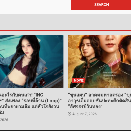
MOVIE
อะไรกับคนเก่า! “INC
“ขุนแผน” อาคมมหาสตรอง “ขุน
ส่งเพลง “รอบที่ล้าน (Loop)”
อาวุธเต็มออปชันปะทะศึกตัดสิ
ที่พยายามลืม แต่หัวใจยังวน
“อัศจรรย์วันทอง”
ดิม
August 7, 2026
 2026