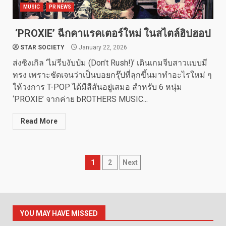
MUSIC
PR NEWS
‘PROXIE’ ฉีกคาแรคเตอร์ใหม่ ในสไตล์ฮิปฮอป
STAR SOCIETY
January 22, 2026
ส่งซิงเกิล ‘ไม่รีบงับป๋ม (Don’t Rush!)’ เดินเกมจีบสาวแบบมี
ทรง เพราะชัดเจนว่าเป็นบอยกรุ๊ปที่ลุกขึ้นมาทำอะไรใหม่ ๆ
ให้วงการ T-POP ได้มีสีสันอยู่เสมอ สำหรับ 6 หนุ่ม
‘PROXIE’ จากค่าย bROTHERS MUSIC...
Read More
Posts
1
2
Next
pagination
YOU MAY HAVE MISSED