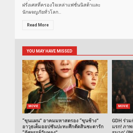
ฝรั่งเศสที่ครองใจเหล่าแฟชั่นนิสต้าและ
นักผจญภัยทั่วโลก...
Read More
YOU MAY HAVE MISSED
MOVIE
MOVIE
“ขุนแผน” อาคมมหาสตรอง “ขุนช้าง”
GDH ร่วมก
อาวุธเต็มออปชันปะทะศึกตัดสินชะตารัก
แรก! ภาพย
“อัศจรรย์วันทอง”
รนาฏ’ (I