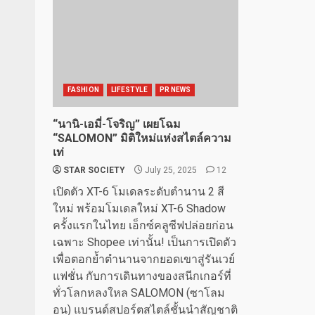
FASHION
LIFESTYLE
PR NEWS
“นานิ-เอมี่-โจริญ” เผยโฉม
“SALOMON” มิติใหม่แห่งสไตล์ความ
เท่
STAR SOCIETY
July 25, 2025
12
เปิดตัว XT-6 โมเดลระดับตำนาน 2 สี
ใหม่ พร้อมโมเดลใหม่ XT-6 Shadow
ครั้งแรกในไทย เอ็กซ์คลูซีฟปล่อยก่อน
เฉพาะ Shopee เท่านั้น! เป็นการเปิดตัว
เพื่อตอกย้ำตำนานจากยอดเขาสู่รันเวย์
แฟชั่น กับการเดินทางของสนีกเกอร์ที่
ทั่วโลกหลงใหล SALOMON (ซาโลม
อน) แบรนด์สปอร์ตสไตล์ชั้นนำสัญชาติ