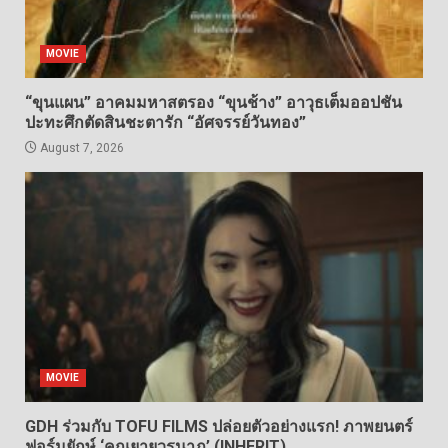
MOVIE
“ขุนแผน” อาคมมหาสตรอง “ขุนช้าง” อาวุธเต็มออปชัน
ปะทะศึกตัดสินชะตารัก “อัศจรรย์วันทอง”
August 7, 2026
MOVIE
GDH ร่วมกับ TOFU FILMS ปล่อยตัวอย่างแรก! ภาพยนตร์
ฟอร์มยักษ์ ‘คุณยายวรนาฏ’ (INHERIT)