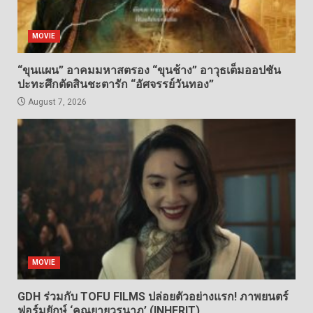
MOVIE
“ขุนแผน” อาคมมหาสตรอง “ขุนช้าง” อาวุธเต็มออปชัน
ปะทะศึกตัดสินชะตารัก “อัศจรรย์วันทอง”
August 7, 2026
MOVIE
GDH ร่วมกับ TOFU FILMS ปล่อยตัวอย่างแรก! ภาพยนตร์
ฟอร์มยักษ์ ‘คุณยายวรนาฏ’ (INHERIT)