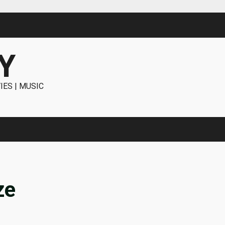
Y
IES | MUSIC
ze