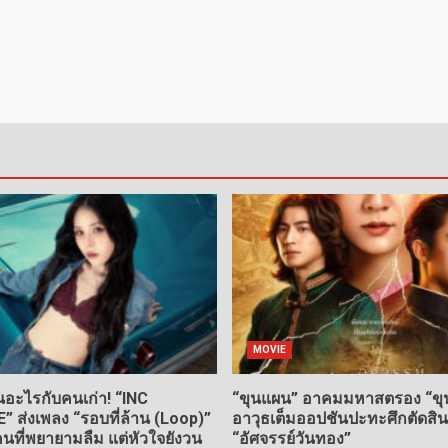
MOVIE
อะไรกับคนเก่า! “INC
“ขุนแผน” อาคมมหาสตรอง “ขุน
ส่งเพลง “รอบที่ล้าน (Loop)”
อาวุธเต็มออปชันปะทะศึกตัดสิ
ที่พยายามลืม แต่หัวใจยังวน
“อัศจรรย์วันทอง”