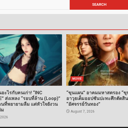
MOVIE
อะไรกับคนเก่า! “INC
“ขุนแผน” อาคมมหาสตรอง “ขุน
ส่งเพลง “รอบที่ล้าน (Loop)”
อาวุธเต็มออปชันปะทะศึกตัดสิ
ที่พยายามลืม แต่หัวใจยังวน
“อัศจรรย์วันทอง”
ดิม
August 7, 2026
 2026