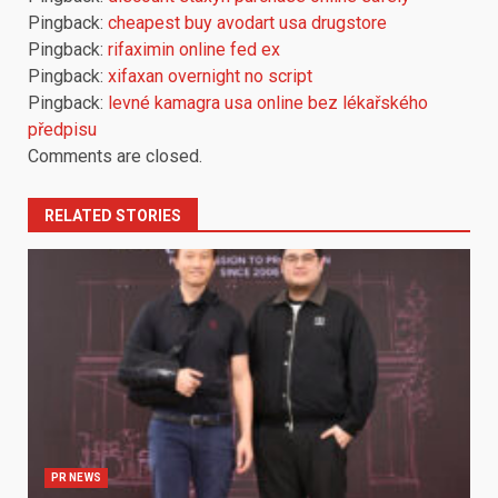
Pingback:
cheapest buy avodart usa drugstore
Pingback:
rifaximin online fed ex
Pingback:
xifaxan overnight no script
Pingback:
levné kamagra usa online bez lékařského
předpisu
Comments are closed.
RELATED STORIES
PR NEWS