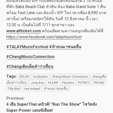
คอนเสิร์ตแบบ VIP กับแพ็คเกจบัตรคอนเสิร์ต 2 ใบ พร้อม
ที่พัก Baba Beach Club หัวหิน ห้อง Baba Grand Suite 1 คืน
พร้อม Fast Lane และห้องน้ำ VIP ในราคาเพียง 8,990 บาท
เท่านั้น! เตรียมกดบัตรให้ทัน วันที่ 15 สิงหาคม นี้ เวลา
12.00 น. เป็นต้นไปที่ 7/11 ทุกสาขา และ
www.allticket.com
พร้อมติดตามความสนุกเพิ่มเติมได้ที่
https://www.facebook.com/talaymusicfest
#TALAYMusicFestival
#ท้าคนมาชนคลื่น
#ChangMusicConnection
#Changเติมเต็มคำว่าเพื่อน
Tags:
ATLAS
bodyslam
Chang Music Connection
changเติม
เต็มคำว่าเพื่อน
Joey Boy
KLEAR
Paradox
POTATO
PROXIE
Tilly Bird
Yes Indeed
ท้าคนมาชนคลื่น
Continue
Previous:
4 เสือ SuperThai เดบิวต์! “Run The Show” โชว์พลัง
Reading
Super Power แดนซ์เดือด!