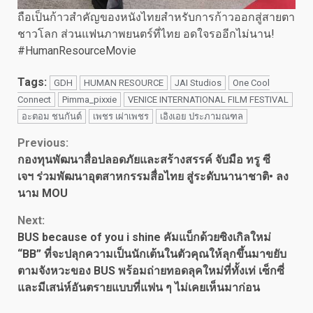
ถือเป็นก้าวสำคัญของหนังไทยสำหรับการก้าวออกสู่สายตา
ชาวโลก ส่วนแฟนภาพยนตร์ที่ไทย อดใจรออีกไม่นาน!
#HumanResourceMovie
Tags:
GDH
HUMAN RESOURCE
JAI Studios
One Cool
Connect
Pimma_pixxie
VENICE INTERNATIONAL FILM FESTIVAL
อะตอม ชนกันต์
เพชร เผ่าเพชร
เอิงเอย ประภามณฑล
Continue
Previous:
กองทุนพัฒนาสื่อปลอดภัยและสร้างสรรค์ จับมือ ทรู ซี
Reading
เจฯ ร่วมพัฒนาอุตสาหกรรมสื่อไทย สู่ระดับนานาชาติ• ลง
นาม MOU
Next:
BUS because of you i shine คัมแบ็กด้วยซิงเกิลใหม่
“BB” ที่จะปลุกความเป็นนักเต้นในตัวคุณให้ลุกขึ้นมาขยับ
ตามจังหวะของ BUS พร้อมถ่ายทอดลุคใหม่ที่ทั้งเท่ เซ็กซี่
และมีเสน่ห์อันตรายแบบที่แฟน ๆ ไม่เคยเห็นมาก่อน