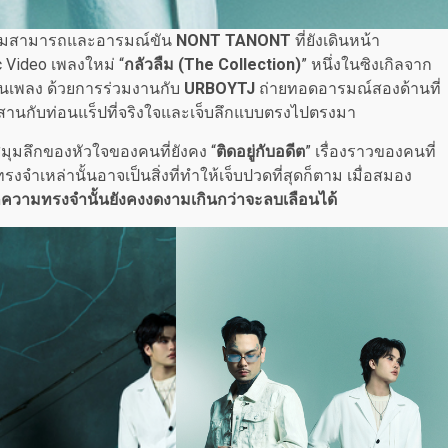
้งความสามารถและอารมณ์ขัน
NONT TANONT
ที่ยังเดินหน้า
 Video เพลงใหม่ “
กลัวลืม (The Collection)
” หนึ่งในซิงเกิลจาก
แฟนเพลง ด้วยการร่วมงานกับ
URBOYTJ
ถ่ายทอดอารมณ์สองด้านที่
 ผสานกับท่อนแร็ปที่จริงใจและเจ็บลึกแบบตรงไปตรงมา
ู่มุมลึกของหัวใจของคนที่ยังคง “
ติดอยู่กับอดีต
” เรื่องราวของคนที่
รงจำเหล่านั้นอาจเป็นสิ่งที่ทำให้เจ็บปวดที่สุดก็ตาม เมื่อสมอง
ความทรงจำนั้นยังคงงดงามเกินกว่าจะลบเลือนได้