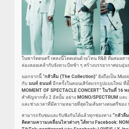
ในพาร์ตดนตรี เพลงนี้โดดเด่นด้วยโทน R&B ที่ผสมผสานกลิ
ล่องลอยเคล้ากับจังหวะบีทช้า ๆ สร้างบรรยากาศอบอุ่นปนเ
นอกจากนี้ “
กลัวลืม (The Collection)
” ยังถือเป็น Mu
กับ
นนท์ ธนนท์
อีกครั้งในคอนเสิร์ตแรกรูปแบบใหม่ ที่ย้ำ
MOMENT OF SPECTACLE CONCERT
”
ในวันที่ 16 
สำคัญจากทั้ง 2 อัลบั้ม อย่าง
MONO/SPECTRUM
และ
และช่วงเวลาที่มีความหมายที่สุดในเส้นทางดนตรีของ 
สามารถรับชมและรับฟังกันได้แล้วทุกช่องทาง
“
กลัวลืม
ติดตามความเคลื่อนไหวต่างๆ ได้ทาง
Facebook: NON