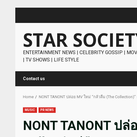
Skip
to
content
STAR SOCIET
ENTERTAINMENT NEWS | CELEBRITY GOSSIP | MOV
| TV SHOWS | LIFE STYLE
Contact us
Home
NONT TANONT ปล่อย MV ใหม่ “กลัวลืม (The Collection)” Fe
MUSIC
PR NEWS
NONT TANONT ปล่อย