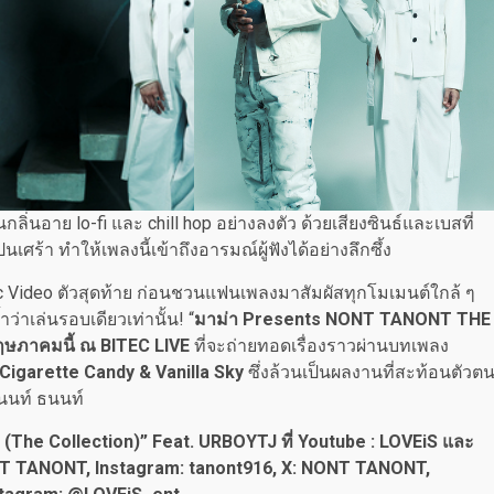
่นอาย lo-fi และ chill hop อย่างลงตัว ด้วยเสียงซินธ์และเบสที่
ศร้า ทำให้เพลงนี้เข้าถึงอารมณ์ผู้ฟังได้อย่างลึกซึ้ง
sic Video ตัวสุดท้าย ก่อนชวนแฟนเพลงมาสัมผัสทุกโมเมนต์ใกล้ ๆ
ว่าเล่นรอบเดียวเท่านั้น! “
มาม่า Presents NONT TANONT THE
พฤษภาคมนี้ ณ BITEC LIVE
ที่จะถ่ายทอดเรื่องราวผ่านบทเพลง
Cigarette Candy & Vanilla Sky
ซึ่งล้วนเป็นผลงานที่สะท้อนตัวต
นนท์ ธนนท์
 (
The Collection)” Feat. URBOYTJ
ที่
Youtube : LOVEiS
และ
T TANONT, Instagram: tanont916, X: NONT TANONT,