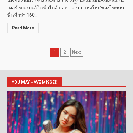
เตรียมเปิดตัวอย่างเป็นทางการในฐานะเดสติเนชันด้านเอ็น
เตอร์เทนเมนต์ ไลฟ์สไตล์ และเวลเนส แห่งใหม่ของไทยบน
พื้นที่กว่า 160...
Read More
Posts
1
2
Next
pagination
YOU MAY HAVE MISSED