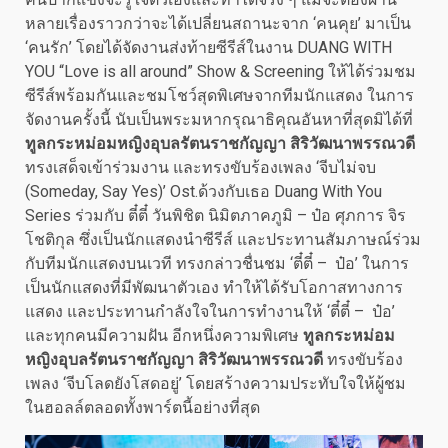
หลายเรื่องราวกว่าจะได้เปลี่ยนสถานะจาก ‘คนคุย’ มาเป็น
‘คนรัก’ โดยได้จัดงานส่งท้ายซีรีส์ในงาน DUANG WITH
YOU “Love is all around” Show & Screening ให้ได้ร่วมชม
ซีรีส์พร้อมกันและชมโชว์สุดพิเศษจากทีมนักแสดง ในการ
จัดงานครั้งนี้ นับเป็นพระมหากรุณาธิคุณอันหาที่สุดมิได้ที่
ทูลกระหม่อมหญิงอุบลรัตนราชกัญญา สิริวัฒนาพรรณวดี
ทรงเสด็จเข้าร่วมงาน และทรงขับร้องเพลง ‘จีบไม่จบ
(Someday, Say Yes)’ Ost.ด้วงกับเธอ Duang With You
Series ร่วมกับ ตี๋ตี๋ วันพิชิต นิมิตภาคภูมิ – ป๋อ ศุภการ จิร
โชติกุล ซึ่งเป็นนักแสดงนำซีรีส์ และประทานสัมภาษณ์ร่วม
กับทีมนักแสดงบนเวที ทรงกล่าวชื่นชม ‘ตี๋ตี๋ – ป๋อ’ ในการ
เป็นนักแสดงที่มีพัฒนาตัวเอง ทำให้ได้รับโอกาสทางการ
แสดง และประทานกำลังใจในการทำงานให้ ‘ตี๋ตี๋ – ป๋อ’
และทุกคนมีความฝัน อีกหนึ่งความพิเศษ
ทูลกระหม่อม
หญิงอุบลรัตนราชกัญญา สิริวัฒนาพรรณวดี
ทรงขับร้อง
เพลง ‘จีบโลดยังโสดอยู่’ โดยสร้างความประทับใจให้ผู้ชม
ในฮอลล์ตลอดทั้งพาร์ตนี้อย่างที่สุด