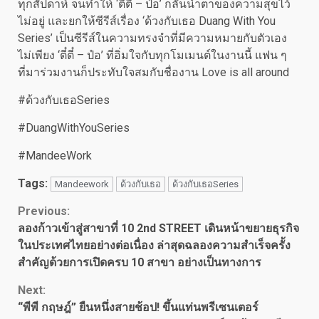
ทุกสัปดาห์ จนทำให้ ‘ตี๋ตี๋ – ป๋อ’ กลั้นน้ำตาของความสุขไว้
ไม่อยู่ และยกให้ซีรีส์เรื่อง ‘ด้วงกับเธอ Duang With You
Series’ เป็นซีรีส์ในความทรงจำที่มีความหมายกับตัวเอง
ไม่เพียง ‘ตี๋ตี๋ – ป๋อ’ ที่อิ่มใจกับทุกโมเมนต์ในงานนี้ แฟน ๆ
ที่มาร่วมงานก็ประทับใจสมกับชื่องาน Love is all around
#ด้วงกับเธอSeries
#DuangWithYouSeries
#MandeeWork
Tags:
Mandeework
ด้วงกับเธอ
ด้วงกับเธอSeries
Continue
Previous:
ลองก้าวเข้าสู่สาขาที่ 10 2nd STREET เดินหน้าขยายธุรกิจ
Reading
ในประเทศไทยอย่างต่อเนื่อง ล่าสุดฉลองความสำเร็จครั้ง
สำคัญด้วยการเปิดครบ 10 สาขา อย่างเป็นทางการ
Next:
“พีพี กฤษฎ์” ยืนหนึ่งสายช้อป! ขึ้นแท่นพรีเซนเตอร์