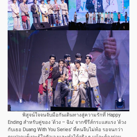
พิสูจน์ใจจนจับมือกันเดินทางสู่ความรักที่ Happy
Ending สำหรับคู่ของ ‘ด้วง – ฉิน’ จากซีรีส์กระแสแรง ‘ด้วง
กับเธอ Duang With You Series’ ที่คนจีบไม่ท้อ รอจนกว่า
คนปากแข็งจะรู้ใจตัวเองและทำได้จริง ๆ แม้จะต้องผ่าน