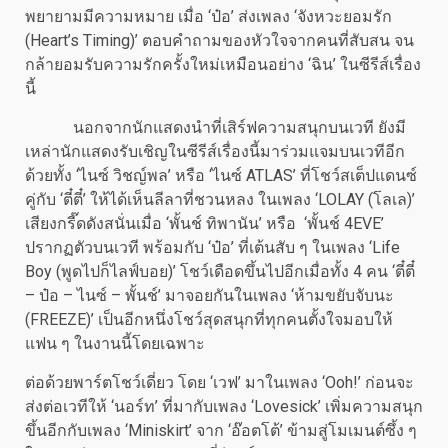
พยายามมีความหมาย เมื่อ ‘ป๋อ’ ส่งเพลง ‘จังหวะยอมรัก
(Heart’s Timing)’ ตอบคำถามของหัวใจจากคนที่สับสน จน
กล้ายอมรับความรักครั้งใหม่เหมือนอย่าง ‘ฉิน’ ในซีรีส์เรื่อง
นี้
นอกจากนักแสดงนำที่เสิร์ฟความสนุกบนเวที ยังมี
เหล่านักแสดงรับเชิญในซีรีส์เรื่องนี้มาร่วมแจมบนเวทีอีก
ด้วยทั้ง ‘ไนซ์ วิชญ์พล’ หรือ ‘ไนซ์ ATLAS’ ที่โชว์สเต็ปแดนซ์
คู่กับ ‘ตี๋ตี๋’ ให้ได้เห็นลีลาที่ชวนหลง ในเพลง ‘LOLAY (โลเล)’
เสียงกรี๊ดดังสนั่นเมื่อ ‘พั้นช์ ทิพานัน’ หรือ ‘พั้นช์ 4EVE’
ปรากฏตัวบนเวที พร้อมกับ ‘ป๋อ’ ที่เต้นสับ ๆ ในเพลง ‘Life
Boy (พูดไปก็ไลฟ์บอย)’ โชว์เดือดขึ้นไปอีกเมื่อทั้ง 4 คน ‘ตี๋ตี๋
– ป๋อ – ไนซ์ – พั้นช์’ มาจอยกันในเพลง ‘ห้ามขยับจับนะ
(FREEZE)’ เป็นอีกหนึ่งโชว์สุดสนุกที่ทุกคนตั้งใจมอบให้
แฟน ๆ ในงานนี้โดยเฉพาะ
ต่อด้วยพาร์ตโชว์เดี่ยว โดย ‘เวฟ’ มาในเพลง ‘Ooh!’ ก่อนจะ
ส่งต่อเวทีให้ ‘นอร์ท’ ที่มากับเพลง ‘Lovesick’ เพิ่มความสนุก
ขึ้นอีกกับเพลง ‘Miniskirt’ จาก ‘อ๊อตโต้’ ข้ามสู่โมเมนต์ซึ้ง ๆ