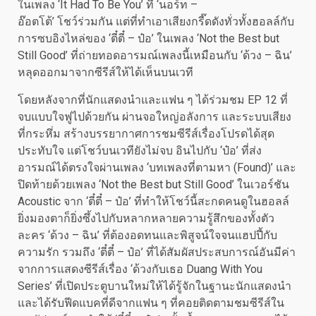
ในเพลง ‘It Had To Be You’ ที่ ‘นอร์ท –
อ๊อตโต้’ โชว์ร่วมกัน แต่ที่ทำเอาเสียงกรี๊ดดังทั่วทั้งฮอลล์กับ
การซบอิงไหล่ของ ‘ตี๋ตี๋ – ป๋อ’ ในเพลง ‘Not the Best but
Still Good’ ที่ถ่ายทอดอารมณ์เพลงนี้เหมือนกับ ‘ด้วง – ฉิน’
หลุดออกมาจากซีรีส์ให้ได้เห็นบนเวที
โดยหลังจากที่นักแสดงนำและแฟน ๆ ได้ร่วมชม EP 12 ที่
จบแบบใจฟูไปด้วยกัน ผ่านจอใหญ่อลังการ และระบบเสียง
ที่กระหึ่ม สร้างบรรยากาศการชมซีรีส์เรื่องโปรดได้สุด
ประทับใจ แต่โชว์บนเวทียังไม่จบ อินไปกับ ‘ป๋อ’ ที่ส่ง
อารมณ์ได้ตรงใจผ่านเพลง ‘บทเพลงที่ตามหา (Found)’ และ
ปิดท้ายด้วยเพลง ‘Not the Best but Still Good’ ในเวอร์ชัน
Acoustic จาก ‘ตี๋ตี๋ – ป๋อ’ ที่ทำให้โชว์นี้สะกดคนดูในฮอลล์
ยิ่งมองตาก็ยิ่งซึ้งไปกับหลากหลายความรู้สึกของทั้งตัว
ละคร ‘ด้วง – ฉิน’ ที่ต้องอดทนและพิสูจน์ใจจนแฮปปี้กับ
ความรัก รวมถึง ‘ตี๋ตี๋ – ป๋อ’ ที่ได้สัมผัสประสบการณ์อันมีค่า
จากการแสดงซีรีส์เรื่อง ‘ด้วงกับเธอ Duang With You
Series’ ที่เปิดประตูบานใหม่ให้ได้รู้จักในฐานะนักแสดงนำ
และได้รับฟีดแบคที่ดีจากแฟน ๆ ที่คอยติดตามชมซีรีส์ใน