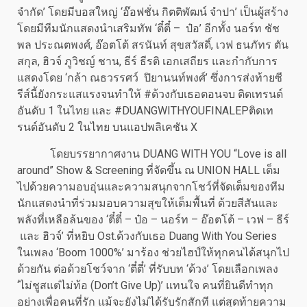
จำกัด’ โดยมีบอสใหญ่ ‘อ๊อฟชั่น กิตติพัฒน์ จำปา’ เป็นผู้สร้าง
โดยมีทีมนักแสดงนำเสริมทัพ ‘ตี๋ตี๋ – ป๋อ’ อีกทั้ง นอร์ท ชัช
พล ประณตพงศ์, อ๊อตโต้ สรนันท์ สุขสวัสดิ์, เวฟ ธนภัทร ตัน
สกุล, ฮิวจ์ ภูวิชญ์ ชาน, ธีร์ ธีรติ เอกเสถียร และกำกับการ
แสดงโดย ‘กล้า ณธวรรศว์ ปิยานนท์พงศ์’ ซึ่งการส่งท้ายซี
รีส์นี้ยังกระแสแรงจนทำให้ #ด้วงกับเธอตอนจบ ติดเทรนด์
อันดับ 1 ในไทย และ #DUANGWITHYOUFINALEPติดเท
รนด์อันดับ 2 ในไทย บนแอปพลิเคชัน X
โดยบรรยากาศงาน DUANG WITH YOU “Love is all
around” Show & Screening ที่จัดขึ้น ณ UNION HALL เต็ม
ไปด้วยความอบอุ่นและความสนุกจากโชว์ที่จัดเต็มของทีม
นักแสดงนำที่ร่วมมอบความสุขให้เต็มพื้นที่ ด้วยสีสันและ
พลังที่เหลือล้นของ ‘ตี๋ตี๋ – ป๋อ – นอร์ท – อ๊อตโต้ – เวฟ – ธีร์
และ ฮิวจ์’ ที่หยิบ Ost.ด้วงกับเธอ Duang With You Series
ในเพลง ‘Boom 1000%’ มาร้อง ช่วยไฮป์ให้ทุกคนได้สนุกไป
ด้วยกัน ต่อด้วยโชว์จาก ‘ตี๋ตี๋’ ที่รับบท ‘ด้วง’ โดยเลือกเพลง
‘ไม่ชูสแต่ไม่ท้อ (Don’t Give Up)’ แทนใจ คนที่ยินดีทำทุก
อย่างเพื่อคนที่รัก แม้จะยังไม่ได้รับรักสักที แต่สุดท้ายความ