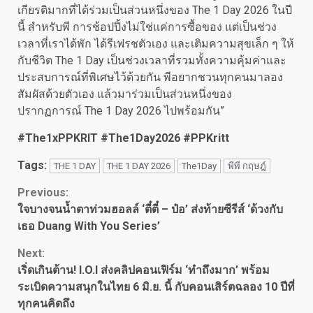
เกียรติมากที่ได้ร่วมเป็นส่วนหนึ่งของ The 1 Day 2026 ในปี
นี้ สำหรับพี การช้อปปิ้งไม่ใช่แค่การซื้อของ แต่เป็นช่วง
เวลาที่เราได้พัก ได้รีเฟรชตัวเอง และเติมความสุขเล็ก ๆ ให้
กับชีวิต The 1 Day เป็นช่วงเวลาที่รวมทั้งความคุ้มค่าและ
ประสบการณ์ที่พิเศษไว้ด้วยกัน พีอยากชวนทุกคนมาลอง
สัมผัสด้วยตัวเอง แล้วมาร่วมเป็นส่วนหนึ่งของ
ปรากฏการณ์ The 1 Day 2026 ไปพร้อมกัน”
#The1xPPKRIT #The1Day2026 #PPKritt
Tags:
THE 1 DAY
THE 1 DAY 2026
The1Day
พีพี กฤษฎ์
Continue
Previous:
ใจบางจนน้ำตาท่วมฮอลล์ ‘ตี๋ตี๋ – ป๋อ’ ส่งท้ายซีรีส์ ‘ด้วงกับ
Reading
เธอ Duang With You Series’
Next:
เริ่ดเกินต้าน! I.O.I ส่งคลิปคอนเฟิร์ม ‘ทำถึงมาก’ พร้อม
ระเบิดความสนุกในไทย 6 มิ.ย. นี้ กับคอนเสิร์ตฉลอง 10 ปีที่
ทุกคนคิดถึง