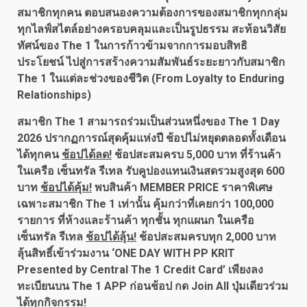
สมาชิกทุกคน ตอบสนองความต้องการของสมาชิกทุกกลุ่ม
ทุกไลฟ์สไตล์อย่างครอบคลุมและเป็นรูปธรรม สะท้อนวิสัย
ทัศน์ของ The 1 ในการก้าวข้ามจากการมอบสิทธิ
ประโยชน์ ไปสู่การสร้างความสัมพันธ์ระยะยาวกับสมาชิก
The 1 ในแต่ละช่วงของชีวิต (From Loyalty to Enduring
Relationships)
สมาชิก
The 1 สามารถร่วมเป็นส่วนหนึ่งของ The 1 Day
2026 ปรากฏการณ์สุดคุ้มแห่งปี ช้อปไม่หยุดตลอดทั้งเดือน
ได้ทุกคน
ช้อปได้ลด
!
ช้อปสะสมครบ 5,000 บาท ที่ร้านค้า
ในเครือ เซ็นทรัล รีเทล รับคูปองแทนเงินสดรวมสูงสุด 600
บาท
ช้อปได้คุ้ม
!
พบสินค้า
MEMBER PRICE
ราคาพิเศษ
เฉพาะสมาชิก
The
1 เท่านั้น คุ้มกว่าที่เคยกว่า 100
,
000
รายการ ที่ห้างและร้านค้า ทุกชั้น ทุกแผนก ในเครือ
เซ็นทรัล รีเทล
ช้อปได้ลุ้น
!
ช้อปสะสมครบทุก 2
,000 บาท
ลุ้นสิทธิ์เข้าร่วมงาน ‘ONE DAY WITH PP KRIT
Presented by Central The 1 Credit Card’ เพียงลง
ทะเบียนบน The 1 APP ก่อนช้อป กด Join All ปุ่มเดียวร่วม
ได้ทุกกิจกรรม!