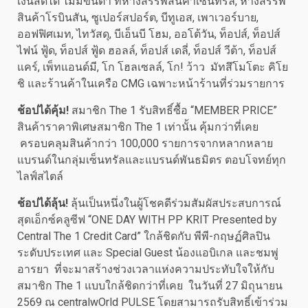
เงินสดได้ ไม่มีขั้นต่ำ ที่ห้างสรรพสินค้าเซ็นทรัล, ห้างสรรพ
สินค้าโรบินสัน, ซูเปอร์สปอร์ต, บีทูเอส, เพาเวอร์บาย,
ออฟฟิศเมท, ไทวัสดุ, บีเอ็นบี โฮม, ออโต้วัน, ท็อปส์, ท็อปส์
ไฟน์ ฟู้ด, ท็อปส์ ฟู้ด ฮอลล์, ท็อปส์ เดลี่, ท็อปส์ วีต้า, ท็อปส์
แคร์, เพ็ทแอนด์มี, โก โฮลเซลล์, โก! ว้าว มัทสึโมโตะ คิโย
ชิ และร้านค้าในเครือ CMG เฉพาะหน้าร้านที่ร่วมรายการ
ช้อปได้คุ้ม
!
สมาชิก The 1 รับสิทธิ์ซื้อ “MEMBER PRICE”
สินค้าราคาพิเศษสมาชิก The 1 เท่านั้น คุ้มกว่าที่เคย
ครอบคลุมสินค้ากว่า 100,000 รายการจากหลากหลาย
แบรนด์ในกลุ่มเซ็นทรัลและแบรนด์พันธมิตร ตอบโจทย์ทุก
ไลฟ์สไตล์
ช้อปได้ลุ้น
!
ลุ้นเป็นหนึ่งในผู้โชคดีร่วมสัมผัสประสบการณ์
สุดเอ็กซ์คลูซีฟ “ONE DAY WITH PP KRIT Presented by
Central The 1 Credit Card” ใกล้ชิดกับ พีพี-กฤษฏ์ศิลปิน
ระดับประเทศ และ Special Guest น้องแอบิเกล และชมพู่
อารยา ที่จะมาสร้างช่วงเวลาแห่งความประทับใจให้กับ
สมาชิก The 1 แบบใกล้ชิดกว่าที่เคย ในวันที่ 27 มิถุนายน
2569 ณ centralwOrld PULSE โดยสามารถรับสิทธิ์เข้าร่วม