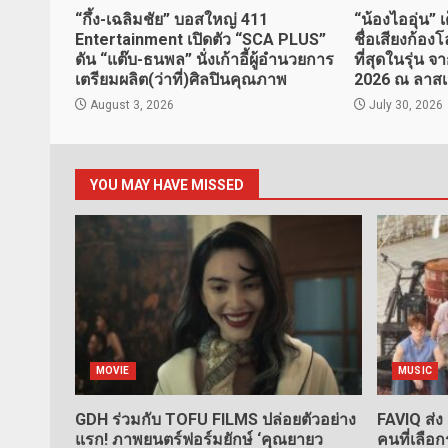
“กึ้ง-เฉลิมชัย” บอสใหญ่ 411
“น้องไออุ่น” 
Entertainment เปิดตัว “SCA PLUS”
ชื่อเสียงก้อ
ดัน “แต๊บ-ธนพล” นั่งเก้าอี้ผู้อำนวยการ
ที่สุดในรุ่น
เตรียมผลิต(ว่าที่)ศิลปินคุณภาพ
2026 ณ ลาสเ
August 3, 2026
July 30, 2026
YOU MAY HAVE MISSED
MOVIE
MUSIC
GDH ร่วมกับ TOFU FILMS ปล่อยตัวอย่าง
FAVIQ ส่ง
แรก! ภาพยนตร์ฟอร์มยักษ์ ‘คุณยายว
คนที่เลือ