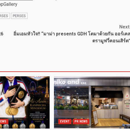
pGallery
RSES
PERSES
Next
26
อิ่มเอมหัวใจ!! “มาม่า presents GDH โตมาด้วยกัน ออร์เค
ตรามูฟวี่คอนเสิร์ต
NEWS
EVENT
PR NEWS