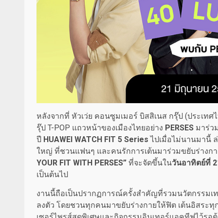
หลังจากที่ หัวเว่ย คอนซูมเมอร์ บิสสิเนส กรุ๊ป (ประ
รุ๊ป T-POP แถวหน้าของเมืองไทยอย่าง
PERSES
มาร่วม
ปี
HUAWEI WATCH FIT 5 Series
ไปเมื่อไม่นานมานี้ ล
ใหญ่ ที่ชวนแฟนๆ และคนรักการเต้นมาร่วมขยับร่างกา
YOUR FIT WITH PERSES”
ที่จะจัดขึ้นใน
วันอาทิตย์ที่
เป็นต้นไป
งานนี้ถือเป็นปรากฏการณ์ครั้งสำคัญที่รวมนวัตกรรมเท
ลงตัว โดยชวนทุกคนมาขยับร่างกายให้ฟิต เต้นอิสระท
เซอร์ไพรส์สุดพิเศษและกิจกรรมอินเทอร์แอคทีฟไว้รอต้