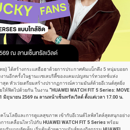
เทศไทย) ได้สร้างกระแสฮือฮาด้วยการประกาศคัมแบ็กดึง 5 หนุ่มบอยก
งานอีกครั้งในฐานะเซเลบริตี้ของแคมเปญสมาร์ทวอทช์แห่ง
่าสุด หัวเว่ยเตรียมสร้างปรากฏการณ์ความมันส์ด้วยอีเวนต์สุดยิ่ง
ยให้ฟิตไปด้วยกัน ในงาน
“HUAWEI WATCH FIT 5 Series: MOVE
 21 มิถุนายน 2569 ณ ลานหน้าเซ็นทรัลเวิลด์ ตั้งแต่เวลา 17.00 น.
คโนโลยีและการดูแลสุขภาพ เข้ากับอีเวนต์ไลฟ์สไตล์สุดสนุกอย่าง
ุกการเคลื่อนไหวไปกับ
HUAWEI WATCH FIT 5 Series
พร้อม
อนรับแบบจัดเต็ม เริ่มต้นด้วยความมันส์ของกิจกรรม
HUAWEI