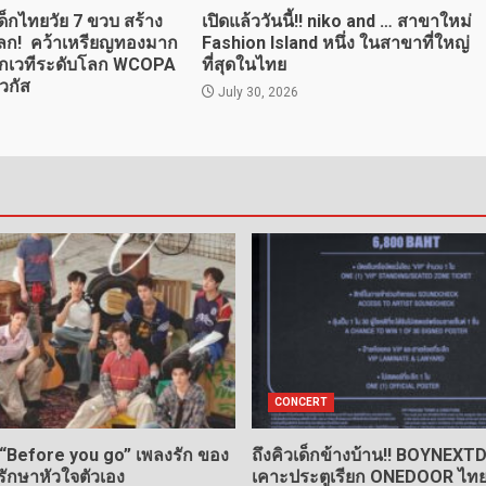
เด็กไทยวัย 7 ขวบ สร้าง
เปิดแล้ววันนี้!! niko and … สาขาใหม่
งโลก! คว้าเหรียญทองมาก
Fashion Island หนึ่ง ในสาขาที่ใหญ่
 จากเวทีระดับโลก WCOPA
ที่สุดในไทย
วกัส
July 30, 2026
CONCERT
 “Before you go” เพลงรัก ของ
ถึงคิวเด็กข้างบ้าน!! BOYNEX
กรักษาหัวใจตัวเอง
เคาะประตูเรียก ONEDOOR ไทย 