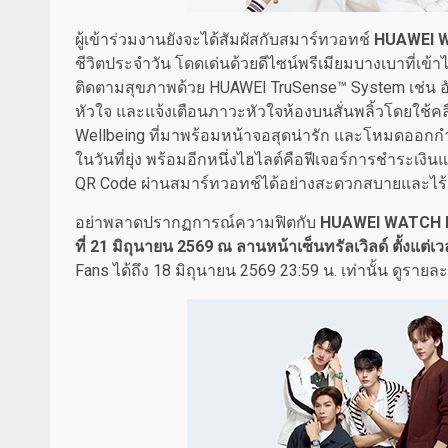
ผู้เข้าร่วมงานยังจะได้สัมผัสกับสมาร์ทวอทช์
HUAWEI W
ชีวิตประจำวัน โดดเด่นด้วยดีไซน์พรีเมียมบางเบาที่เข้าไ
ติดตามสุขภาพด้วย HUAWEI TruSense™ System เช่น อั
หัวใจ และแจ้งเตือนภาวะหัวใจห้องบนสั่นพลิ้วโดยใช้ค
Wellbeing ที่มาพร้อมหน้าจอสุดน่ารัก และโหมดออกกำ
ในวันที่ยุ่ง พร้อมอีกหนึ่งไฮไลต์คือฟีเจอร์การชำระเง
QR Code ผ่านสมาร์ทวอทช์ได้อย่างสะดวกสบายและไร
อย่าพลาดปรากฏการณ์ความฟิตกับ
HUAWEI WATCH F
ที่ 21 มิถุนายน 2569 ณ ลานหน้าเซ็นทรัลเวิลด์ ตั้งแต่เ
Fans ได้ถึง 18 มิถุนายน 2569 23:59 น. เท่านั้น ดูรายละเ