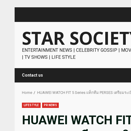
Skip
to
content
STAR SOCIET
ENTERTAINMENT NEWS | CELEBRITY GOSSIP | MOV
| TV SHOWS | LIFE STYLE
Contact us
Home
HUAWEI WATCH FIT 5 Series แท็กทีม PERSES เตรียมระเบ
LIFESTYLE
PR NEWS
HUAWEI WATCH FIT 