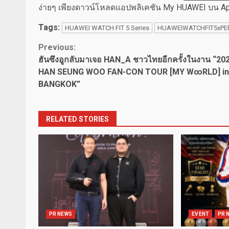
ง่ายๆ เพียงดาวน์โหลดแอปพลิเคชัน My HUAWEI บน Ap
Tags:
HUAWEI WATCH FIT 5 Series
HUAWEIWATCHFIT5xPE
Continue
Previous:
ฮันซึงอูกลับมาเจอ HAN_A ชาวไทยอีกครั้งในงาน “20
Reading
HAN SEUNG WOO FAN-CON TOUR [MY W∞RLD] in
BANGKOK”
RELATED STORIES
PR NEWS
EVENT
PR 