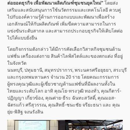
ต่อยอดธุรกิจ เพื่อพัฒนาผลิตภัณฑ์ชุมชนยุคใหม่”
โดยส่ง
เสริมและสนับสนุนการใช้นวัตกรรมและเทคโนโลยี ควบคู่
ไปกับองค์ความรู้ด้านการออกแบบและพัฒนาเพื่อสร้าง
เอกลักษณ์ให้กับผลิตภัณฑ์ เพิ่มขีดความสามารถในการ
แข่งขันระดับสากล และสามารถประกอบธุรกิจให้เติบโตต่อ
ไปได้แบบยั่งยืน
โดยกิจกรรมดังกล่าว ได้มีการคัดเลือกวิสาหกิจชุมชนด้าน
แฟชั่น เครื่องแต่งกาย สินค้าไลฟ์สไตล์และของตกแต่ง ที่อยู่
ในจังหวัด
นนทบุรี, ปทุมธานี, สมุทรปราการ, พระนครศรีอยุธยา, สระบุรี
และกรุงเทพมหานคร จำนวน 20 ราย โดยคณะกรรมการ
ผู้ทรงคุณวุฒิและผู้เชี่ยวชาญด้านแฟชั่นที่มีผลงานทั้งใน
ไทยและระดับโลก อาทิ คุณโย-ทรงวุฒิ ทองทั่ว, คุณกีตาร์-
ปฏิญญา เกี่ยวข้อง, คุณต่าย-ธีระ ฉันทะสวัสดิ์, คุณมอส-
ฉัตรแก้ว ศรีสุวรรณ, คุณสิทธิ์-ชนะชัย จรียะธนา และ คุณ
ยุ่ย-พิสิฐ จงนรังสิน