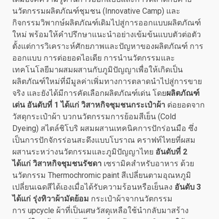
นวัตกรรมผลิตภัณฑ์ชุมชน (Innovative Camp) และ
กิจกรรมวิพากษ์ผลิตภัณฑ์เดิมไปสู่การออกแบบผลิตภัณฑ์
ใหม่ พร้อมให้คำปรึกษาแนะนำอย่างเข้มข้นแบบตัวต่อตัว
ตั้งแต่การวิเคราะห์ศักยภาพและปัญหาของผลิตภัณฑ์ การ
ออกแบบ การต่อยอดไอเดีย การนำนวัตกรรมและ
เทคโนโลยีมาผสมผสานกับภูมิปัญญาเพื่อให้เกิดเป็น
ผลิตภัณฑ์ใหม่ที่มีมูลค่าเพิ่มทางการตลาดนำไปสู่การขาย
จริง และยังได้มีการคัดเลือกผลิตภัณฑ์เด่น โดย
ผลิตภัณฑ์
เด่น อันดับที่ 1 ได้แก่ วิสาหกิจชุมชนกระเป๋าผ้า
ต่อยอดจาก
วัสดุกระเป๋าผ้า บวกนวัตกรรมการย้อมสีเย็น (Cold
Dyeing) สไตล์ชิโบริ ผสมผสานเทคนิคการปักร่อนมือ ซึ่ง
เป็นการปักจักรร่อนสะดึงแบบโบราณ คราฟท์ไทยที่ผสม
ผสานระหว่างนวัตกรรมและภูมิปัญญาไทย
อันดับที่ 2
ได้แก่ วิสาหกิจชุมชนรัชดา
เซรามิคสำหรับอาหาร ด้วย
นวัตกรรม Thermochromic paint สีเปลี่ยนตามอุณหภูมิ
เปลี่ยนเฉดสีได้เองเมื่อได้รับความร้อนหรือเย็นลง
อันดับ 3
ได้แก่ รุ่งทิวาผ้ามัดย้อม
กระเป๋าผ้าจากนวัตกรรม
การ upcycle ผ้าที่เป็นเศษวัสดุเหลือใช้นำกลับมาสร้าง